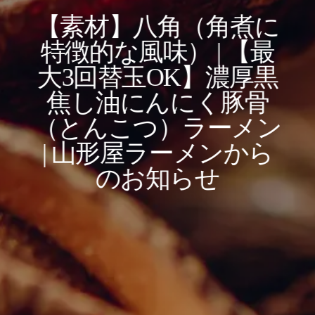
【素材】八角（角煮に
特徴的な風味） | 【最
大3回替玉OK】濃厚黒
焦し油にんにく豚骨
（とんこつ）ラーメン
| 山形屋ラーメンから
のお知らせ