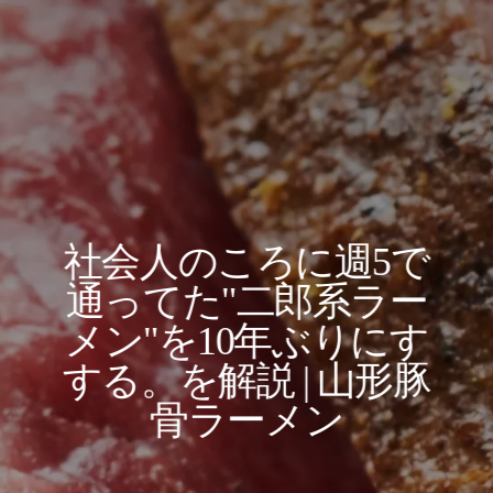
社会人のころに週5で
通ってた"二郎系ラー
メン"を10年ぶりにす
する。を解説 | 山形豚
骨ラーメン