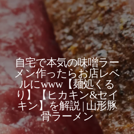
自宅で本気の味噌ラー
メン作ったらお店レベ
ルにwww【麺処くる
り】【ヒカキン&セイ
キン】を解説 | 山形豚
骨ラーメン