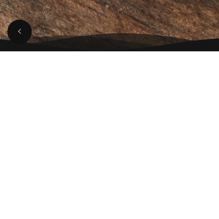
【山形豚骨ラーメン】
が解説する人気ラーメ
ン動画解説
【動画の見どころ】
HikakinさんがSEIKINさんと一緒に 自宅で本気の味噌ラー